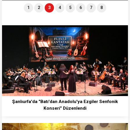
1
2
3
4
5
6
7
8
Şanlıurfa'da "Batı'dan Anadolu'ya Ezgiler Senfonik
Konseri" Düzenlendi