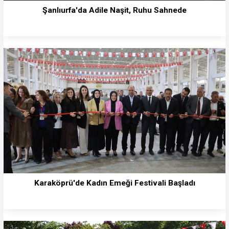
Şanlıurfa'da Adile Naşit, Ruhu Sahnede
Karaköprü'de Kadın Emeği Festivali Başladı