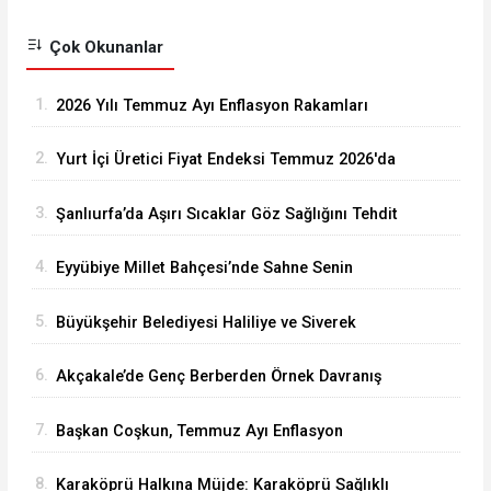
Çok Okunanlar
1.
2026 Yılı Temmuz Ayı Enflasyon Rakamları
Açıklandı
2.
Yurt İçi Üretici Fiyat Endeksi Temmuz 2026'da
Arttı
3.
Şanlıurfa’da Aşırı Sıcaklar Göz Sağlığını Tehdit
Ediyor
4.
Eyyübiye Millet Bahçesi’nde Sahne Senin
Etkinliği Büyük İlgi Görüyor
5.
Büyükşehir Belediyesi Haliliye ve Siverek
Arasındaki Grup Yolunu Asfaltlıyor
6.
Akçakale’de Genç Berberden Örnek Davranış
7.
Başkan Coşkun, Temmuz Ayı Enflasyon
Rakamlarını Değerlendirdi
8.
Karaköprü Halkına Müjde: Karaköprü Sağlıklı