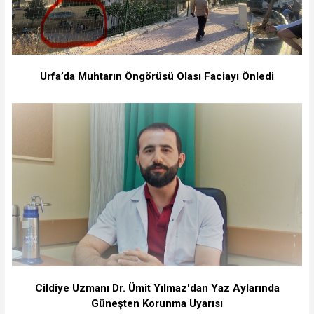
Urfa’da Muhtarın Öngörüsü Olası Faciayı Önledi
Cildiye Uzmanı Dr. Ümit Yılmaz'dan Yaz Aylarında
Güneşten Korunma Uyarısı