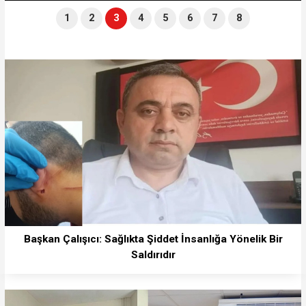
1
2
3
4
5
6
7
8
Başkan Çalışıcı: Sağlıkta Şiddet İnsanlığa Yönelik Bir
Saldırıdır