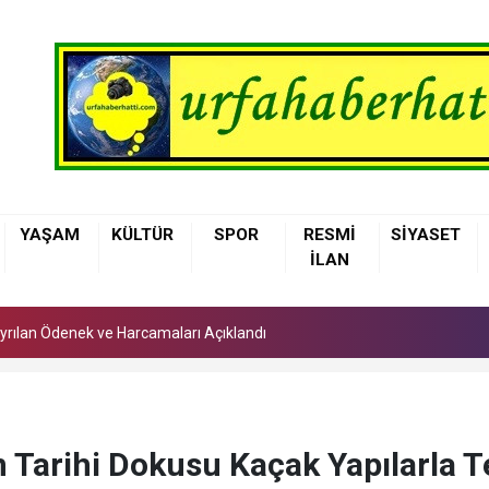
 Ayrılan Ödenek ve Harcamaları Açıklandı
YAŞAM
KÜLTÜR
SPOR
RESMİ
SİYASET
arı'nda Asfalt Yenileme Çalışmaları Başladı
İLAN
lerinden Ambulansta Başarılı Doğum Müdahalesi
 Ayrılan Ödenek ve Harcamaları Açıklandı
arı'nda Asfalt Yenileme Çalışmaları Başladı
n Tarihi Dokusu Kaçak Yapılarla T