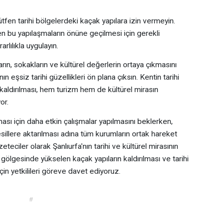
ütfen tarihi bölgelerdeki kaçak yapılara izin vermeyin.
den bu yapılaşmaların önüne geçilmesi için gerekli
arlılıkla uygulayın.
arın, sokakların ve kültürel değerlerin ortaya çıkmasını
nın eşsiz tarihi güzellikleri ön plana çıksın. Kentin tarihi
aldırılması, hem turizm hem de kültürel mirasın
or.
ası için daha etkin çalışmalar yapılmasını beklerken,
nesillere aktarılması adına tüm kurumların ortak hareket
teciler olarak Şanlıurfa'nın tarihi ve kültürel mirasının
 gölgesinde yükselen kaçak yapıların kaldırılması ve tarihi
in yetkilileri göreve davet ediyoruz.
#