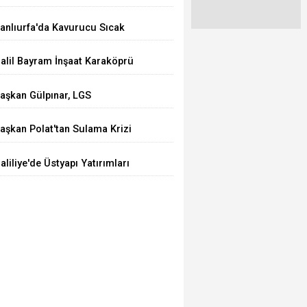
azarlar Cemiyeti’nden Anlamlı
anlıurfa'da Kavurucu Sıcak
amu Spotu: “Kanal Öldürür,
larmı: Uzman Doktordan
avuz Güldürür
alil Bayram İnşaat Karaköprü
ilelere Hayati Uyarılar
elediyespor'a Sponsor Oldu
aşkan Gülpınar, LGS
ampiyonlarını Ağırladı
aşkan Polat'tan Sulama Krizi
epkisi! "Çiftçi Kaybederse
aliliye'de Üstyapı Yatırımları
emleket Kaybeder"
evam Ediyor