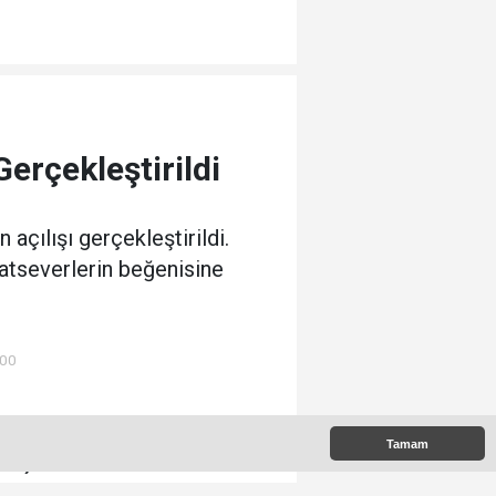
Gerçekleştirildi
çılışı gerçekleştirildi.
natseverlerin beğenisine
:00
Tamam
e Çıkanlar