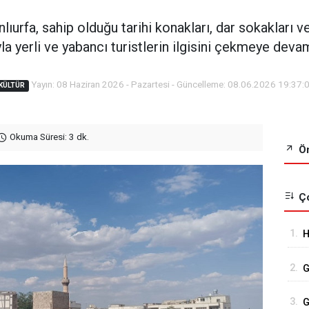
ıurfa, sahip olduğu tarihi konakları, dar sokakları v
yla yerli ve yabancı turistlerin ilgisini çekmeye deva
Yayın: 08 Haziran 2026 - Pazartesi - Güncelleme: 08.06.2026 19:37:
KÜLTÜR
Okuma Süresi: 3 dk.
Ön
Ço
1.
H
A
2.
G
K
3.
G