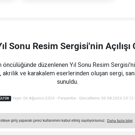
l Sonu Resim Sergisi'nin Açılışı 
 öncülüğünde düzenlenen Yıl Sonu Resim Sergisi'nin a
a, akrilik ve karakalem eserlerinden oluşan sergi, sa
sunuldu.
Yayın: 06 Ağustos 2026 - Perşembe - Güncelleme: 06.08.2026 20:12
ÜLTÜR
Okuma Süresi: 3 dk.
 siteye giriş yaparak çerez kullanımını kabul etmiş sayılıyorsunuz.
Daha fazla bilgi
Ön