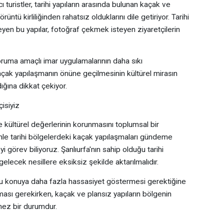
ı turistler, tarihi yapıların arasında bulunan kaçak ve
tü kirliliğinden rahatsız olduklarını dile getiriyor. Tarihi
en bu yapılar, fotoğraf çekmek isteyen ziyaretçilerin
ruma amaçlı imar uygulamalarının daha sıkı
açak yapılaşmanın önüne geçilmesinin kültürel mirasın
ğına dikkat çekiyor.
çisiyiz
ve kültürel değerlerinin korunmasını toplumsal bir
le tarihi bölgelerdeki kaçak yapılaşmaları gündeme
görev biliyoruz. Şanlıurfa'nın sahip olduğu tarihi
 gelecek nesillere eksiksiz şekilde aktarılmalıdır.
n bu konuya daha fazla hassasiyet göstermesi gerektiğine
ıkması gerekirken, kaçak ve plansız yapıların bölgenin
ez bir durumdur.