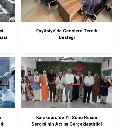
si
Eyyübiye'de Gençlere Tercih
ması
Desteği
n
Karaköprü'de Yıl Sonu Resim
ndı
Sergisi'nin Açılışı Gerçekleştirildi