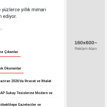
e yüzlerce yıllık mimari
m ediyor.
00
e Çıkanlar
k Okunanlar
aziran 2026'da İhracat ve İthalat
rttı
AP Sukay Tesislerine Modern ve
onforlu Kütüphane Yapıldı
öbeklitepe Gazeteciler ve