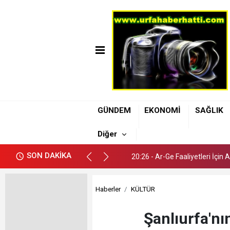
20:26 - Ar-Ge Faaliyetleri İçin
GÜNDEM
EKONOMİ
SAĞLIK
20:42 - Şanlıurfa Atatürk Bulv
Diğer
20:37 - Şanlıurfa’da 112 Ekip
SON DAKİKA
20:26 - Ar-Ge Faaliyetleri İçin
20:42 - Şanlıurfa Atatürk Bulv
Haberler
KÜLTÜR
Şanlıurfa'nı