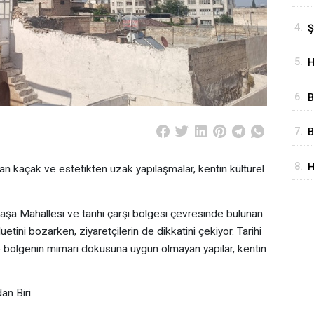
Y
4.
Ş
K
A
H
5.
H
A
B
6.
B
Ş
7.
B
T
8.
H
tan kaçak ve estetikten uzak yapılaşmalar, kentin kültürel
M
D
aşa Mahallesi ve tarihi çarşı bölgesi çevresinde bulunan
iluetini bozarken, ziyaretçilerin de dikkatini çekiyor. Tarihi
 bölgenin mimari dokusuna uygun olmayan yapılar, kentin
an Biri