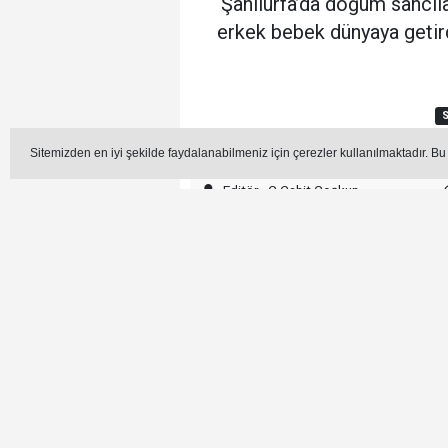
Şanlıurfa’da doğum sancılar
erkek bebek dünyaya getird
S
Sitemizden en iyi şekilde faydalanabilmeniz için çerezler kullanılmaktadır. Bu
Editör - C.Cahit Coşkun