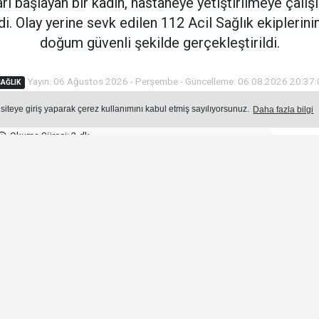
ı başlayan bir kadın, hastaneye yetiştirilmeye çalışı
i. Olay yerine sevk edilen 112 Acil Sağlık ekipleri
doğum güvenli şekilde gerçekleştirildi.
Yayın: 06 Ağustos 2026 - Perşembe - Güncelleme: 06.08.2026 20:37
AĞLIK
 siteye giriş yaparak çerez kullanımını kabul etmiş sayılıyorsunuz.
Daha fazla bilgi
Okuma Süresi: 2 dk.
Ön
Ço
1.
2
R
2.
Y
T
3.
Ş