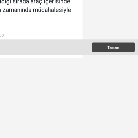
ldığı sırada araç içerisinde
nin zamanında müdahalesiyle
:00
Tamam
e Çıkanlar
k Okunanlar
026 Yılı Temmuz Ayı Enflasyon
akamları Açıklandı
urt İçi Üretici Fiyat Endeksi
emmuz 2026'da Arttı
anlıurfa’da Aşırı Sıcaklar Göz