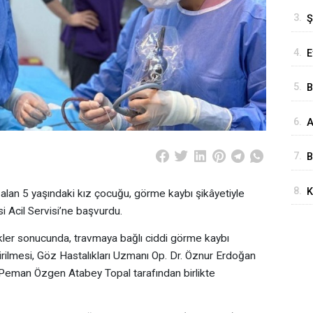
T
3.
Ş
S
4.
E
S
5.
B
S
6.
A
A
Ö
7.
B
E
8.
K
alan 5 yaşındaki kız çocuğu, görme kaybı şikâyetiyle
D
K
i Acil Servisi’ne başvurdu.
H
ikler sonucunda, travmaya bağlı ciddi görme kaybı
dirilmesi, Göz Hastalıkları Uzmanı Op. Dr. Öznur Erdoğan
 Peman Özgen Atabey Topal tarafından birlikte