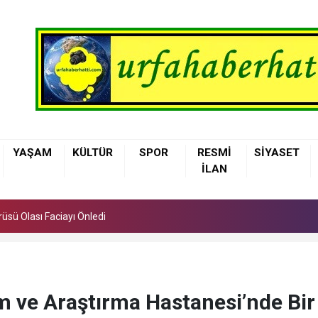
üsü Olası Faciayı Önledi
YAŞAM
KÜLTÜR
SPOR
RESMİ
SİYASET
elediyesi Çocuklara Basketbol Eğitimi Veriyor
İLAN
nne Sütü, Bebeğin İlk Aşısı ve En Güçlü Koruyucusu
üsü Olası Faciayı Önledi
elediyesi Çocuklara Basketbol Eğitimi Veriyor
m ve Araştırma Hastanesi’nde Bir 