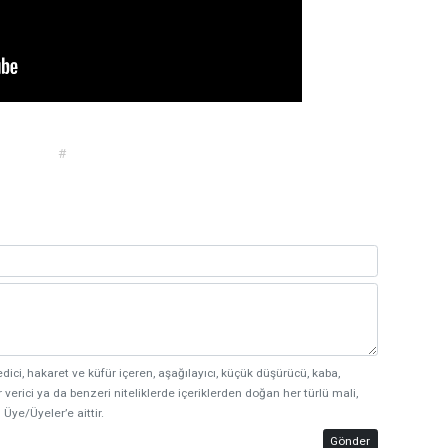
#
edici, hakaret ve küfür içeren, aşağılayıcı, küçük düşürücü, kaba,
 verici ya da benzeri niteliklerde içeriklerden doğan her türlü mali,
 Üye/Üyeler’e aittir.
Gönder