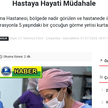
Hastaya Hayati Müdahale
ma Hastanesi, bölgede nadir görülen ve hastanede il
asyonla 5 yaşındaki bir çocuğun görme yetisi kurtar
Yayın: 01 Temmuz 2026 - Çarşamba - Güncelleme: 01.07.2026 18:41:
AĞLIK
Okuma Süresi: 2 dk.
Ön
Ço
1.
2
R
2.
Y