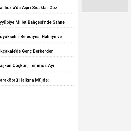
emmuz 2026'da Arttı
anlıurfa’da Aşırı Sıcaklar Göz
ağlığını Tehdit Ediyor
yyübiye Millet Bahçesi’nde Sahne
enin Etkinliği Büyük İlgi Görüyor
üyükşehir Belediyesi Haliliye ve
iverek Arasındaki Grup Yolunu
kçakale’de Genç Berberden
sfaltlıyor
rnek Davranış
aşkan Coşkun, Temmuz Ayı
nflasyon Rakamlarını
araköprü Halkına Müjde:
eğerlendirdi
araköprü Sağlıklı Hayat Merkezi
izmete Girdi