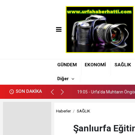
19:05 - Urfa’da Muhtarın Öngör
GÜNDEM
EKONOMİ
SAĞLIK
19:11 - Şanlıurfa Büyükşehir B
Diğer
19:08 - Uzmanı Dr. Kendirci: A
SON DAKİKA
19:05 - Urfa’da Muhtarın Öngör
19:11 - Şanlıurfa Büyükşehir B
Haberler
SAĞLIK
Şanlıurfa Eğiti