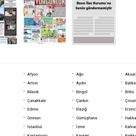
Afyon
Ağrı
Aksar
Artvin
Aydın
Balıke
Bilecik
Bingöl
Bitlis
Çanakkale
Çankırı
Çoru
Edirne
Elazığ
Erzin
Giresun
Gümüşhane
Hakka
İstanbul
İzmir
Kahra
Kastamonu
Kayseri
Kırıkk