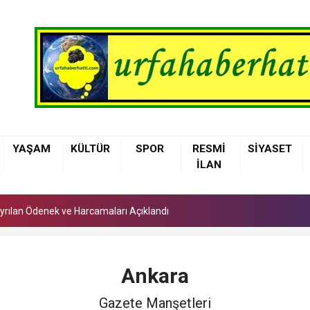
 Ayrılan Ödenek ve Harcamaları Açıklandı
YAŞAM
KÜLTÜR
SPOR
RESMİ
SİYASET
arı'nda Asfalt Yenileme Çalışmaları Başladı
İLAN
lerinden Ambulansta Başarılı Doğum Müdahalesi
 Ayrılan Ödenek ve Harcamaları Açıklandı
arı'nda Asfalt Yenileme Çalışmaları Başladı
Ankara
Gazete Manşetleri