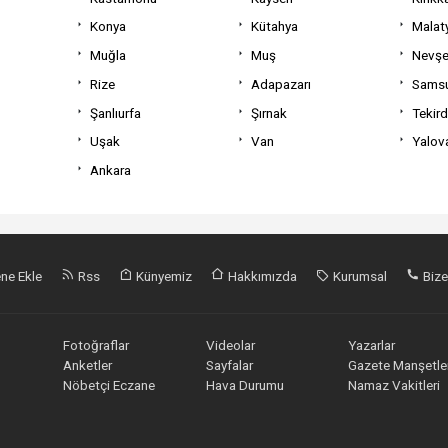
Konya
Kütahya
Malat
Muğla
Muş
Nevşe
Rize
Adapazarı
Sams
Şanlıurfa
Şırnak
Tekir
Uşak
Van
Yalov
Ankara
ne Ekle
Rss
Künyemiz
Hakkımızda
Kurumsal
Bize
Fotoğraflar
Videolar
Yazarlar
Anketler
Sayfalar
Gazete Manşetler
Nöbetçi Eczane
Hava Durumu
Namaz Vakitleri