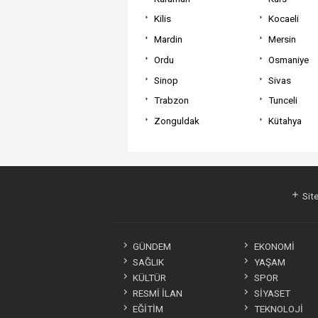
Kilis
Kocaeli
Mardin
Mersin
Ordu
Osmaniye
Sinop
Sivas
Trabzon
Tunceli
Zonguldak
Kütahya
Site
GÜNDEM
EKONOMİ
SAĞLIK
YAŞAM
KÜLTÜR
SPOR
RESMİ İLAN
SİYASET
EĞİTİM
TEKNOLOJİ