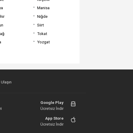
ya
Manisa
hir
Niğde
un
Siirt
dağ
Tokat
a
Yozgat
 Ulaşın
Google Play
i
Ücretsiz İndir
App Store
Ücretsiz İndir