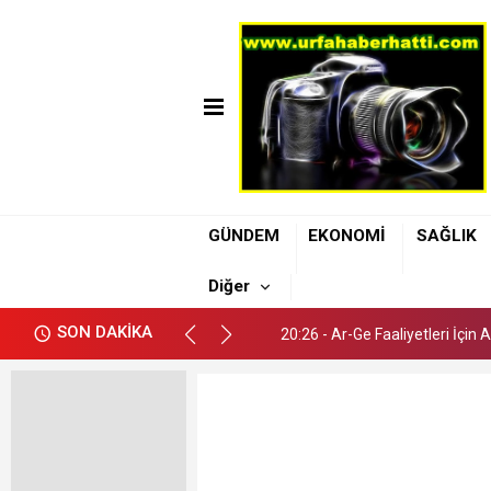
20:26 - Ar-Ge Faaliyetleri İçin
GÜNDEM
EKONOMİ
SAĞLIK
20:42 - Şanlıurfa Atatürk Bulv
Diğer
20:37 - Şanlıurfa’da 112 Ekip
SON DAKİKA
20:26 - Ar-Ge Faaliyetleri İçin
20:42 - Şanlıurfa Atatürk Bulv