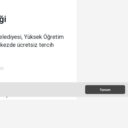
ği
Belediyesi, Yüksek Öğretim
rkezde ücretsiz tercih
:00
Tamam
e Çıkanlar
k Okunanlar