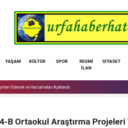
 Ayrılan Ödenek ve Harcamaları Açıklandı
YAŞAM
KÜLTÜR
SPOR
RESMİ
SİYASET
arı'nda Asfalt Yenileme Çalışmaları Başladı
İLAN
lerinden Ambulansta Başarılı Doğum Müdahalesi
 Ayrılan Ödenek ve Harcamaları Açıklandı
arı'nda Asfalt Yenileme Çalışmaları Başladı
-B Ortaokul Araştırma Projeleri