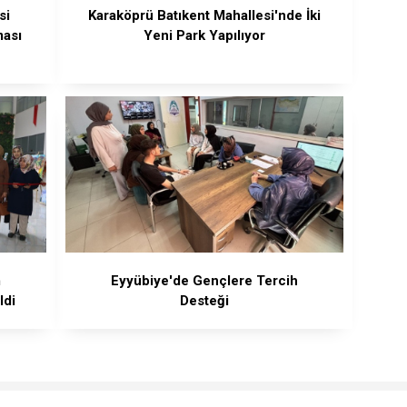
si
Karaköprü Batıkent Mahallesi'nde İki
ması
Yeni Park Yapılıyor
m
Eyyübiye'de Gençlere Tercih
ldi
Desteği