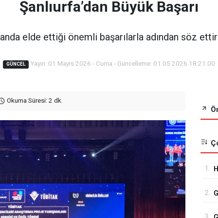
Şanlıurfa’dan Büyük Başarı
alanda elde ettiği önemli başarılarla adından söz et
Yayın: 01 Mayıs 2026 - Cuma - Güncelleme: 01.05.2026 18:21:00
GÜNCEL
Okuma Süresi: 2 dk.
Ön
Ço
1.
H
A
2.
G
K
3.
G