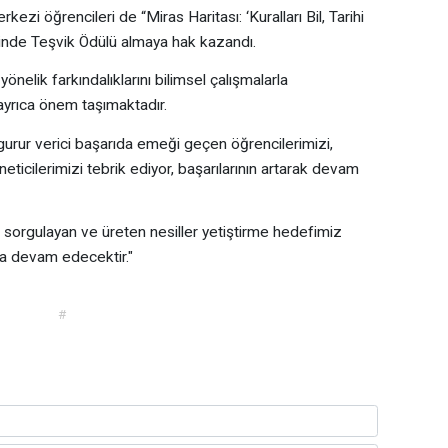
ezi öğrencileri de “Miras Haritası: ‘Kuralları Bil, Tarihi
isinde Teşvik Ödülü almaya hak kazandı.
önelik farkındalıklarını bilimsel çalışmalarla
 ayrıca önem taşımaktadır.
u gurur verici başarıda emeği geçen öğrencilerimizi,
ticilerimizi tebrik ediyor, başarılarının artarak devam
, sorgulayan ve üreten nesiller yetiştirme hedefimiz
kla devam edecektir."
#