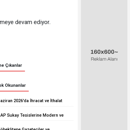
tirmeye devam ediyor.
e Çıkanlar
k Okunanlar
aziran 2026'da İhracat ve İthalat
rttı
AP Sukay Tesislerine Modern ve
onforlu Kütüphane Yapıldı
öbeklitepe Gazeteciler ve