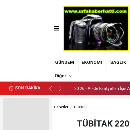
20:26 - Ar-Ge Faaliyetleri İçin
GÜNDEM
EKONOMİ
SAĞLIK
20:42 - Şanlıurfa Atatürk Bulv
Diğer
20:37 - Şanlıurfa’da 112 Ekip
SON DAKİKA
20:26 - Ar-Ge Faaliyetleri İçin
20:42 - Şanlıurfa Atatürk Bulv
Haberler
GÜNCEL
TÜBİTAK 2204