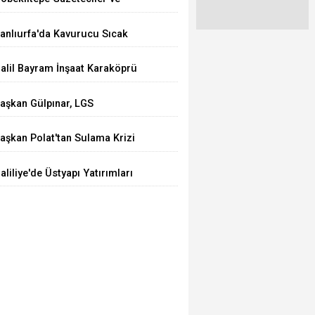
azarlar Cemiyeti’nden Anlamlı
anlıurfa'da Kavurucu Sıcak
amu Spotu: “Kanal Öldürür,
larmı: Uzman Doktordan
avuz Güldürür
alil Bayram İnşaat Karaköprü
ilelere Hayati Uyarılar
elediyespor'a Sponsor Oldu
aşkan Gülpınar, LGS
ampiyonlarını Ağırladı
aşkan Polat'tan Sulama Krizi
epkisi! "Çiftçi Kaybederse
aliliye'de Üstyapı Yatırımları
emleket Kaybeder"
evam Ediyor