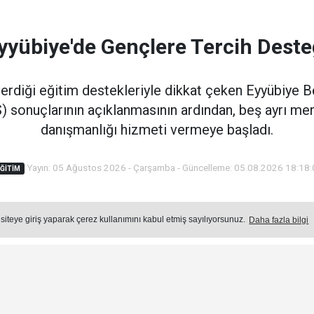
yyübiye'de Gençlere Tercih Deste
verdiği eğitim destekleriyle dikkat çeken Eyyübiye 
) sonuçlarının açıklanmasının ardından, beş ayrı me
danışmanlığı hizmeti vermeye başladı.
Yayın: 05 Ağustos 2026 - Çarşamba - Güncelleme: 05.08.2026 18:18
ĞİTİM
Okuma Süresi: 3 dk.
 siteye giriş yaparak çerez kullanımını kabul etmiş sayılıyorsunuz.
Daha fazla bilgi
Ön
Ço