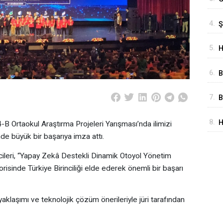
Y
4.
Ş
K
A
H
5.
H
A
B
6.
B
Ş
7.
B
T
8.
H
Ortaokul Araştırma Projeleri Yarışması’nda ilimizi
M
D
de büyük bir başarıya imza attı.
ileri, “Yapay Zekâ Destekli Dinamik Otoyol Yönetim
gorisinde Türkiye Birinciliği elde ederek önemli bir başarı
i yaklaşımı ve teknolojik çözüm önerileriyle jüri tarafından