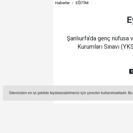
Haberler
EĞİTİM
E
Şanlıurfa’da genç nüfusa 
Kurumları Sınavı (YKS
E
Editör - Mehmet Coşkun
Sitemizden en iyi şekilde faydalanabilmeniz için çerezler kullanılmaktadır. Bu