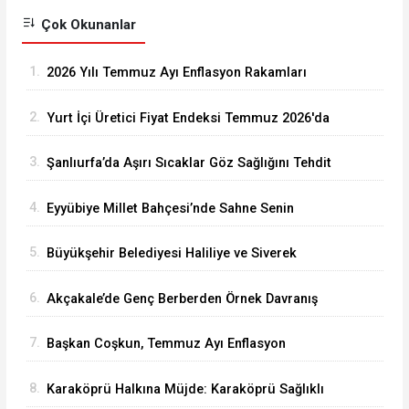
Çok Okunanlar
1.
2026 Yılı Temmuz Ayı Enflasyon Rakamları
Açıklandı
2.
Yurt İçi Üretici Fiyat Endeksi Temmuz 2026'da
Arttı
3.
Şanlıurfa’da Aşırı Sıcaklar Göz Sağlığını Tehdit
Ediyor
4.
Eyyübiye Millet Bahçesi’nde Sahne Senin
Etkinliği Büyük İlgi Görüyor
5.
Büyükşehir Belediyesi Haliliye ve Siverek
Arasındaki Grup Yolunu Asfaltlıyor
6.
Akçakale’de Genç Berberden Örnek Davranış
7.
Başkan Coşkun, Temmuz Ayı Enflasyon
Rakamlarını Değerlendirdi
8.
Karaköprü Halkına Müjde: Karaköprü Sağlıklı