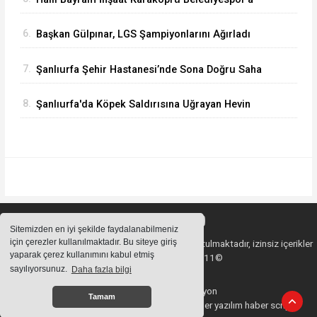
Sponsor Oldu
6.
Başkan Gülpınar, LGS Şampiyonlarını Ağırladı
7.
Şanlıurfa Şehir Hastanesi’nde Sona Doğru Saha
İncelemesi Gerçekleştirildi
8.
Şanlıurfa'da Köpek Saldırısına Uğrayan Hevin
İçin Başkan Fidan'dan Tepki!
Sitemizden en iyi şekilde faydalanabilmeniz
için çerezler kullanılmaktadır. Bu siteye giriş
Sitemizde bulunan içeriklerin tüm hakları saklı tutulmaktadır, izinsiz içerikler
yaparak çerez kullanımını kabul etmiş
kullanılamaz. Copyright 2011©
sayılıyorsunuz.
Daha fazla bilgi
Haber Yazılımı:
Web Aksiyon
Tamam
haber yazılımı
haber paketi
haber scripti
haber yazılım
haber script