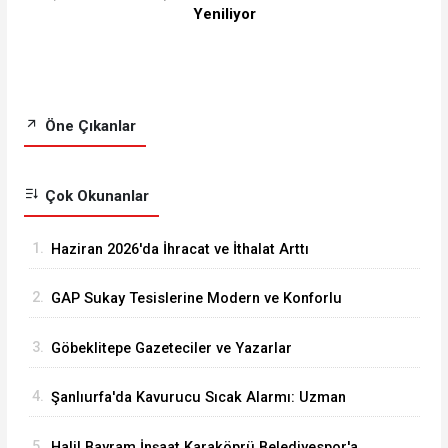
Yeniliyor
Öne Çıkanlar
Çok Okunanlar
1.
Haziran 2026'da İhracat ve İthalat Arttı
2.
GAP Sukay Tesislerine Modern ve Konforlu
Kütüphane Yapıldı
3.
Göbeklitepe Gazeteciler ve Yazarlar
Cemiyeti’nden Anlamlı Kamu Spotu: “Kanal
4.
Şanlıurfa'da Kavurucu Sıcak Alarmı: Uzman
Öldürür, Havuz Güldürür
Doktordan Ailelere Hayati Uyarılar
5.
Halil Bayram İnşaat Karaköprü Belediyespor'a