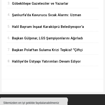
3.
Göbeklitepe Gazeteciler ve Yazarlar
Cemiyeti’nden Anlamlı Kamu Spotu: “Kanal
4.
Şanlıurfa'da Kavurucu Sıcak Alarmı: Uzman
Öldürür, Havuz Güldürür
Doktordan Ailelere Hayati Uyarılar
5.
Halil Bayram İnşaat Karaköprü Belediyespor'a
Sponsor Oldu
6.
Başkan Gülpınar, LGS Şampiyonlarını Ağırladı
7.
Başkan Polat'tan Sulama Krizi Tepkisi! "Çiftçi
Kaybederse Memleket Kaybeder"
8.
Haliliye'de Üstyapı Yatırımları Devam Ediyor
Sitemizden en iyi şekilde faydalanabilmeniz