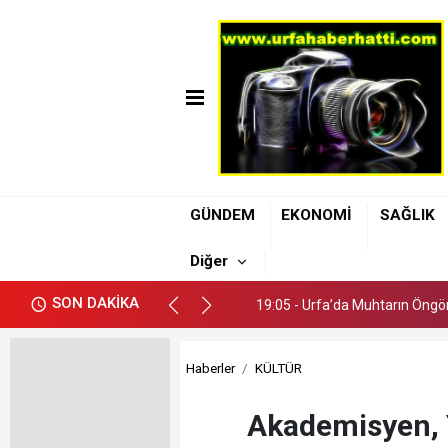
19:05 - Urfa’da Muhtarın Öngör
GÜNDEM
EKONOMİ
SAĞLIK
19:11 - Şanlıurfa Büyükşehir B
Diğer
19:08 - Uzmanı Dr. Kendirci: A
SON DAKİKA
19:05 - Urfa’da Muhtarın Öngör
19:11 - Şanlıurfa Büyükşehir B
Haberler
KÜLTÜR
Akademisyen, 