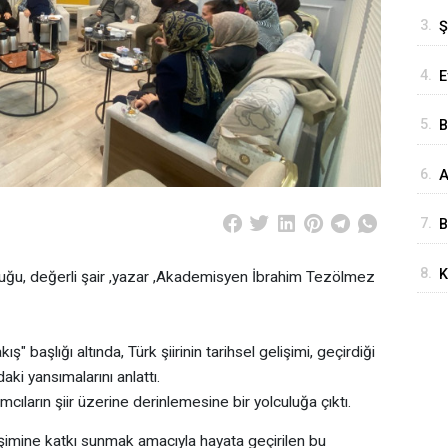
T
3.
Ş
S
4.
E
S
5.
B
S
6.
A
A
Ö
7.
B
E
8.
K
uğu, değerli şair ,yazar ,Akademisyen İbrahim Tezölmez
D
K
H
 başlığı altında, Türk şiirinin tarihsel gelişimi, geçirdiği
i yansımalarını anlattı.
ıların şiir üzerine derinlemesine bir yolculuğa çıktı.
şimine katkı sunmak amacıyla hayata geçirilen bu