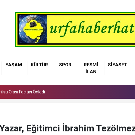
üsü Olası Faciayı Önledi
YAŞAM
KÜLTÜR
SPOR
RESMİ
SİYASET
elediyesi Çocuklara Basketbol Eğitimi Veriyor
İLAN
nne Sütü, Bebeğin İlk Aşısı ve En Güçlü Koruyucusu
üsü Olası Faciayı Önledi
elediyesi Çocuklara Basketbol Eğitimi Veriyor
Yazar, Eğitimci İbrahim Tezölmez