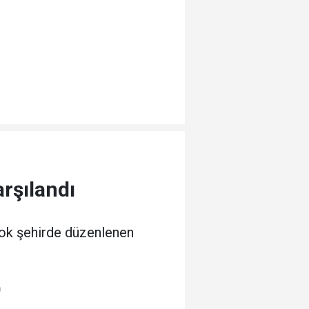
rşılandı
rçok şehirde düzenlenen
0