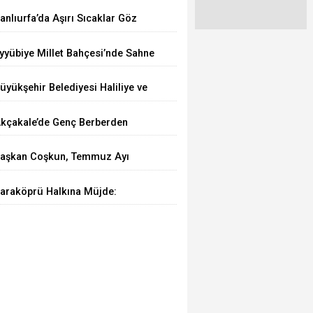
emmuz 2026'da Arttı
anlıurfa’da Aşırı Sıcaklar Göz
ağlığını Tehdit Ediyor
yyübiye Millet Bahçesi’nde Sahne
enin Etkinliği Büyük İlgi Görüyor
üyükşehir Belediyesi Haliliye ve
iverek Arasındaki Grup Yolunu
kçakale’de Genç Berberden
sfaltlıyor
rnek Davranış
aşkan Coşkun, Temmuz Ayı
nflasyon Rakamlarını
araköprü Halkına Müjde:
eğerlendirdi
araköprü Sağlıklı Hayat Merkezi
izmete Girdi