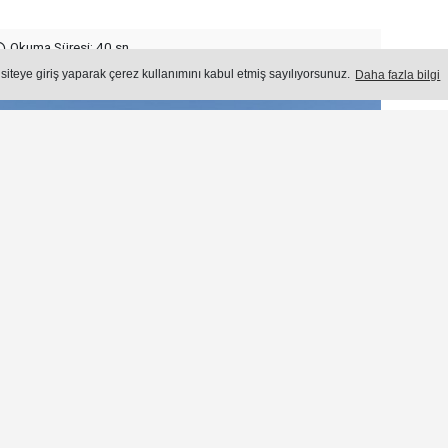
Okuma Süresi: 40 sn.
Ön
 siteye giriş yaparak çerez kullanımını kabul etmiş sayılıyorsunuz.
Daha fazla bilgi
Ço
1.
2
R
2.
Y
T
3.
Ş
S
4.
E
S
5.
B
S
6.
A
A