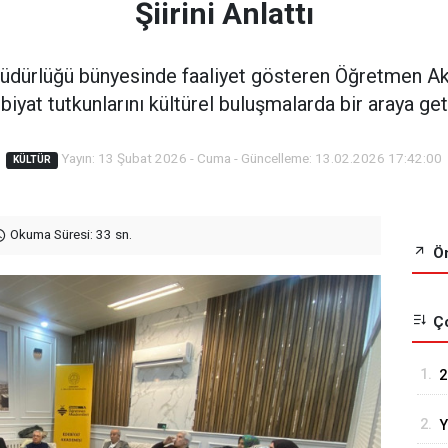
Şiirini Anlattı
 Müdürlüğü bünyesinde faaliyet gösteren Öğretmen Ak
biyat tutkunlarını kültürel buluşmalarda bir araya geti
Yayın: 13 Şubat 2026 - Cuma - Güncelleme: 13.02.2026 17:42:00
KÜLTÜR
Okuma Süresi: 33 sn.
Ön
Ço
1.
2
R
2.
Y